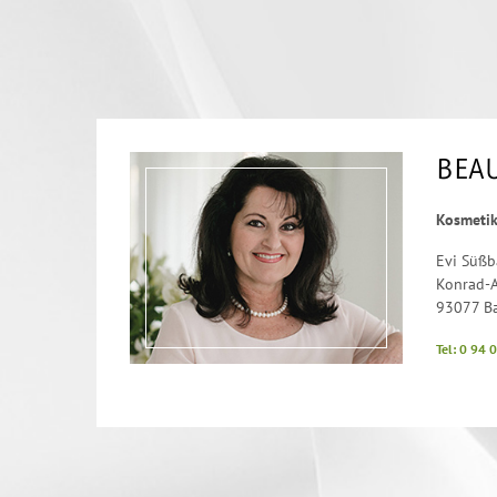
BEA
Kosmeti
Evi Süßb
Konrad-A
93077 B
Tel: 0 94 