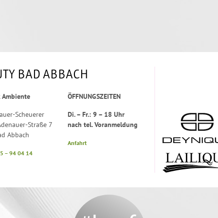
UTY BAD ABBACH
k Ambiente
ÖFFNUNGSZEITEN
auer-Scheuerer
Di. – Fr.: 9 – 18 Uhr
denauer-Straße 7
nach tel. Voranmeldung
ad Abbach
Anfahrt
05 – 94 04 14